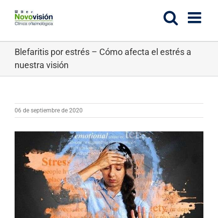
Saltar
al
contenido
Blefaritis por estrés – Cómo afecta el estrés a
nuestra visión
06 de septiembre de 2020
Ver
imagen
más
grande