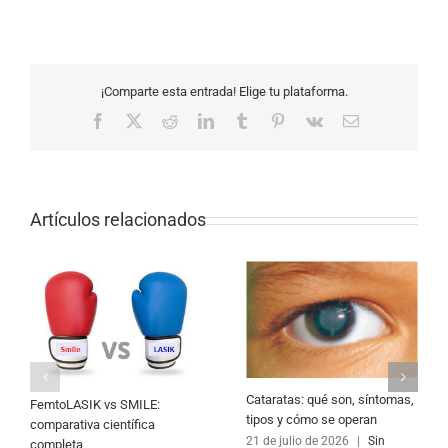
¡Comparte esta entrada! Elige tu plataforma.
Facebook
X
Reddit
LinkedIn
Tumblr
Pinterest
Vk
Correo
electrónico
Artículos relacionados
Cataratas: qué son, síntomas,
FemtoLASIK vs SMILE:
tipos y cómo se operan
comparativa científica
21 de julio de 2026
|
Sin
completa