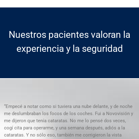
Nuestros pacientes valoran la
experiencia y la seguridad
“Empecé a notar como si tuviera una nube delante, y de noche
me deslumbraban los focos de los coches. Fui a Novovisión y
me dijeron que tenía cataratas. No me lo pensé dos veces,
cogí cita para operarme, y una semana después, adiós a la
cataratas. Y no sólo eso, también me corrigieron la vista