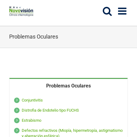
Saltar
al
contenido
Problemas Oculares
Problemas Oculares
Conjuntivitis
Distrofia de Endotelio tipo FUCHS
Estrabismo
Defectos refractivos (Miopía, hipermetropía, astigmatismo
y aberración esférica)