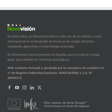
En estos años, en Novovisión hemos sido uno de los líderes a nivel
internacional en el desarrollo de técnicas de cirugía refractiva,
trasplante, glaucoma y contactología avanzada.
En Novovisión somos pioneros en España, pero no sólo en cirugía
láser, sino también en Técnicas Quirúrgicas.
Web sanitaria revisada y aprobada por la consejería de sanidad con
nº de Registro Publicidad Sanitaria: 4000528/RMU y Col. Nº
30005313