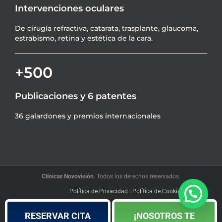
Intervenciones oculares
De cirugía refractiva, catarata, trasplante, glaucoma,
estrabismo, retina y estética de la cara.
+500
Publicaciones y 6 patentes
36 galardones y premios internacionales
Clínicas Novovisión
. Todos los derechos reservados.
Política de Privacidad
|
Política de Cookies
|
Blog
Facebook
YouTube
Instagram
LinkedIn
X
RESERVAR CITA
¡NOSOTROS TE