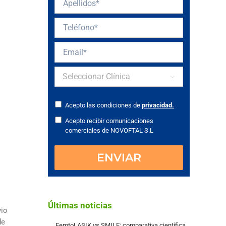

Acepto las condiciones de
privacidad.
Acepto recibir comunicaciones
comerciales de NOVOFTAL S.L
Últimas noticias
vio
de
FemtoLASIK vs SMILE: comparativa científica