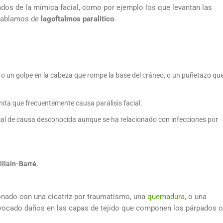
gados de la mímica facial, como por ejemplo los que levantan las
 hablamos de
lagoftalmos paralitico
.
a o un golpe en la cabeza que rompe la base del cráneo, o un puñetazo qu
ita que frecuentemente causa parálisis facial.
acial de causa desconocida aunque se ha relacionado con infecciones por
llain-Barré
,
nado con una cicatriz por traumatismo, una
quemadura
, o una
ovocado daños en las capas de tejido que componen los párpados o