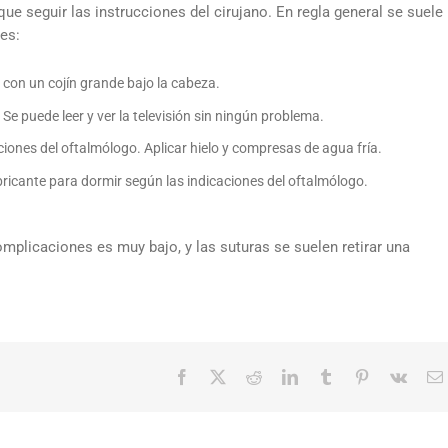
ue seguir las instrucciones del cirujano. En regla general se suele
es:
 con un cojín grande bajo la cabeza.
 Se puede leer y ver la televisión sin ningún problema.
iones del oftalmólogo. Aplicar hielo y compresas de agua fría.
lubricante para dormir según las indicaciones del oftalmólogo.
omplicaciones es muy bajo, y las suturas se suelen retirar una
Facebook
X
Reddit
LinkedIn
Tumblr
Pinterest
Vk