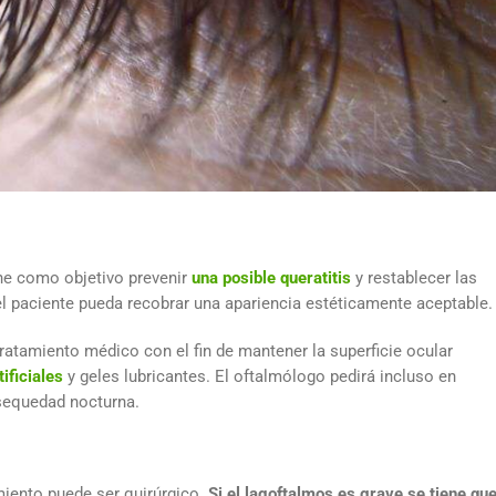
ene como objetivo prevenir
una posible queratitis
y restablecer las
l paciente pueda recobrar una apariencia estéticamente aceptable.
tratamiento médico con el fin de mantener la superficie ocular
ificiales
y geles lubricantes. El oftalmólogo pedirá incluso en
 sequedad nocturna.
miento puede ser quirúrgico.
Si el lagoftalmos es grave se tiene qu