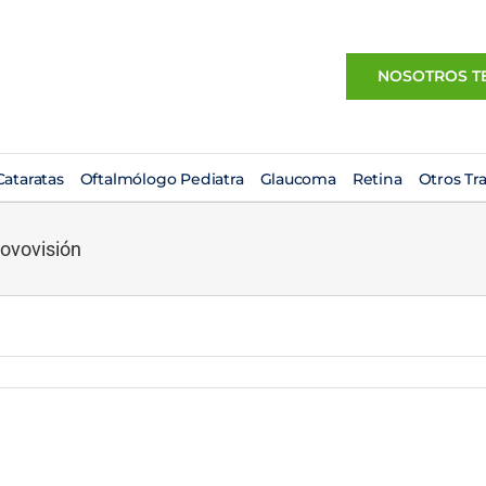
NOSOTROS T
ataratas
Oftalmólogo Pediatra
Glaucoma
Retina
Otros Tr
Novovisión