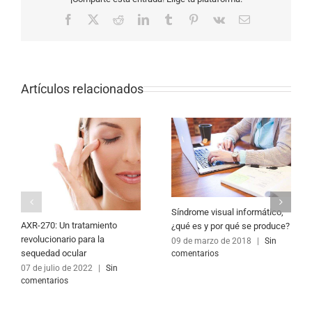
Facebook
X
Reddit
LinkedIn
Tumblr
Pinterest
Vk
Correo
electrónico
Artículos relacionados
Síndrome visual informático,
AXR-270: Un tratamiento
¿qué es y por qué se produce?
revolucionario para la
09 de marzo de 2018
|
Sin
sequedad ocular
comentarios
07 de julio de 2022
|
Sin
comentarios