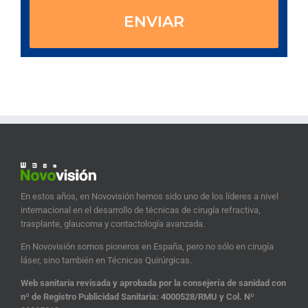
En estos años, en Novovisión hemos sido uno de los líderes a nivel
internacional en el desarrollo de técnicas de cirugía refractiva,
trasplante, glaucoma y contactología avanzada.
En Novovisión somos pioneros en España, pero no sólo en cirugía
láser, sino también en Técnicas Quirúrgicas.
Web sanitaria revisada y aprobada por la consejería de sanidad con
nº de Registro Publicidad Sanitaria: 4000528/RMU y Col. Nº