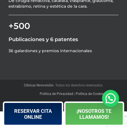
De cirugía refractiva, catarata, trasplante, glaucoma,
estrabismo, retina y estética de la cara.
+500
Publicaciones y 6 patentes
36 galardones y premios internacionales
Clínicas Novovisión
. Todos los derechos reservados.
Política de Privacidad
|
Política de Cookies
|
Blog
Facebook
YouTube
Instagram
LinkedIn
X
RESERVAR CITA
¡NOSOTROS TE
ONLINE
LLAMAMOS!