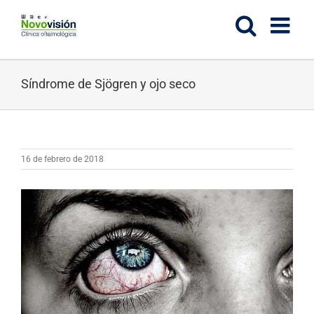
Saltar
al
contenido
Síndrome de Sjögren y ojo seco
16 de febrero de 2018
Ver
imagen
más
grande