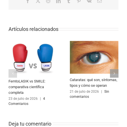
Facebook
X
Reddit
LinkedIn
Tumblr
Pinterest
Vk
Correo
electrónico
Artículos relacionados
Cataratas: qué son, síntomas,
FemtoLASIK vs SMILE:
tipos y cómo se operan
comparativa científica
21 de julio de 2026
|
Sin
completa
comentarios
23 de julio de 2026
|
4
Comentarios
Deja tu comentario 