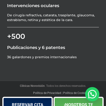
Intervenciones oculares
De cirugía refractiva, catarata, trasplante, glaucoma,
estrabismo, retina y estética de la cara.
+500
Publicaciones y 6 patentes
36 galardones y premios internacionales
Clínicas Novovisión
. Todos los derechos reservados.
Política de Privacidad
|
Política de Cookies
|
Blog
Facebook
YouTube
Instagram
LinkedIn
X
RESERVAR CITA
¡NOSOTROS TE