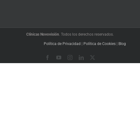
Clínicas Novovisión
. Todos los derechos reservados.
Política de Privacidad
|
Política de Cookies
|
Blog
Facebook
YouTube
Instagram
LinkedIn
X