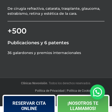
De cirugía refractiva, catarata, trasplante, glaucoma,
estrabismo, retina y estética de la cara.
+500
Publicaciones y 6 patentes
36 galardones y premios internacionales
Clínicas Novovisión
. Todos los derechos reservados.
Política de Privacidad
|
Política de Cookies
|
Blog
Facebook
YouTube
Instagram
LinkedIn
X
RESERVAR CITA
¡NOSOTROS TE
ONLINE
LLAMAMOS!