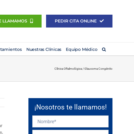
E LLAMAMOS
PEDIR CITA ONLINE
atamientos
Nuestras Clínicas
Equipo Médico
Clínica Oftalmológica
/
Glaucoma Congénito
¡Nosotros te llamamos!
ar
n,