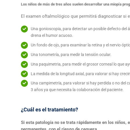
Los niños de más de tres años suelen desarrollar una miopía prog
El examen oftalmológico que permitirá diagnosticar si 
Una gonioscopia, para detectar un posible defecto del án
drena el humor acuoso.
Un fondo de ojo, para examinar la retina y el nervio ópti
Una tonometría, para medir la tensión ocular.
Una paquimetria, para medir el grosor corneal lo que ayu
La medida de la longitud axial, para valorar si hay crec
Una campimetría, para valorar si hay perdida o no del 
3 años ya que necesita la colaboración del paciente.
¿Cuál es el tratamiento?
Si esta patología no se trata rápidamente en los niños, 
permanentes, con el riesgo de ceguera.