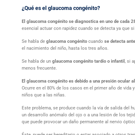
¿Qué es el glaucoma congénito?
El glaucoma congénito se diagnostica en uno de cada 2
esencial actuar con rapidez cuando se detecta ya que si
Se habla de
glaucoma congénito
cuando
se detecta ante
el nacimiento del niño, hasta los tres años.
Se habla de un
glaucoma congénito tardío o infantil
, si 
menos frecuente.
El glaucoma congénito es debido a una presión ocular al
Ocurre en el 80% de los casos en el primer año de vida 
niños que a las niñas.
Este problema, se produce cuando la vía de salida del h
un desarrollo anómalo del ojo o a una lesión de los teji
que puede provocar un daño permanente al nervio óptico y
Éste, puede ser hereditario o estar asociado a otros tra