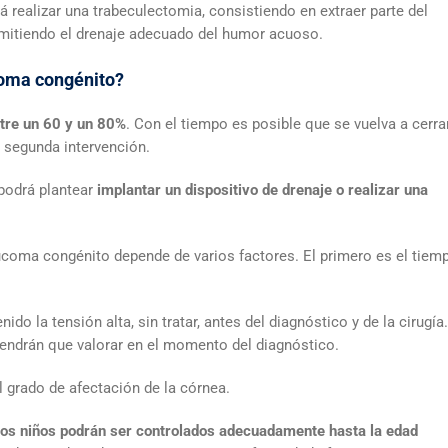
á realizar una trabeculectomia, consistiendo en extraer parte del
permitiendo el drenaje adecuado del humor acuoso.
ucoma congénito?
ntre un 60 y un 80%
. Con el tiempo es posible que se vuelva a cerra
a segunda intervención.
 podrá plantear
implantar un dispositivo de drenaje o realizar una
ucoma congénito depende de varios factores. El primero es el tiem
do la tensión alta, sin tratar, antes del diagnóstico y de la cirugía.
 tendrán que valorar en el momento del diagnóstico.
l grado de afectación de la córnea.
, los niños podrán ser controlados adecuadamente hasta la edad