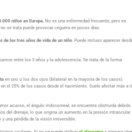
8.000 niños en Europa.
No es una enfermedad frecuente, pero es
 no se trata puede provocar ceguera en pocos días.
s de los tres años de vida de un niño
. Puede incluso aparecer desd
aparece entre los 3 años y la adolescencia. Se trata de la forma
ta
en uno o los dos ojos (bilateral en la mayoría de los casos).
y en el 25% de los casos desde el nacimiento. Suele afectar más a l
umor acuoso, el ángulo iridocorneal, se encuentra obstruida debido
dos del drenaje, lo que origina un aumento en la presión intraocular
 una pérdida de la visión irreversible.
stornos oculares. Si no se puede atribuir
el glaucoma
a ninguna otr