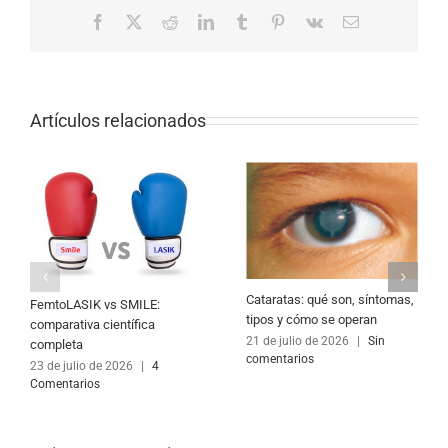
Facebook
X
Reddit
LinkedIn
Tumblr
Pinterest
Vk
Correo
electrónico
Artículos relacionados
Cataratas: qué son, síntomas,
FemtoLASIK vs SMILE:
tipos y cómo se operan
comparativa científica
21 de julio de 2026
|
Sin
completa
comentarios
23 de julio de 2026
|
4
Comentarios