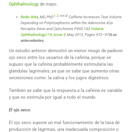
Ophthalmology
de mayo.
1
,
2
, eet al
Reiko Arita
, MD, PhD
Caffeine Increases Tear Volume
Depending on Polymorphisms within the Adenosine A2a
Receptor Gene and Cytochrome P450 1A2
Volume
Ophthalmology119, Issue 5
, May 2012, Pages 972–978
Los
antecedentes:
Un estudio anterior demostró un menor riesgo de padecer
ojo seco entre los usuarios de la cafeína, porque se
supuso que la cafeína probablemente estimularía las
glándulas lagrimales, ya que se sabe que aumenta otras
secreciones como: la saliva y los jugos digestivos.
También se sabe que la respuesta a la cafeína es variable
y que no estimula por igual a todo el mundo.
El ojo seco:
El ojo seco supone un mal funcionamiento de la tasa de
producción de lágrimas, una inadecuada composición o