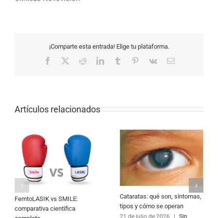
¡Comparte esta entrada! Elige tu plataforma.
Facebook
X
Reddit
LinkedIn
Tumblr
Pinterest
Vk
Correo
electrónico
Artículos relacionados
Cataratas: qué son, síntomas,
FemtoLASIK vs SMILE:
tipos y cómo se operan
comparativa científica
21 de julio de 2026
|
Sin