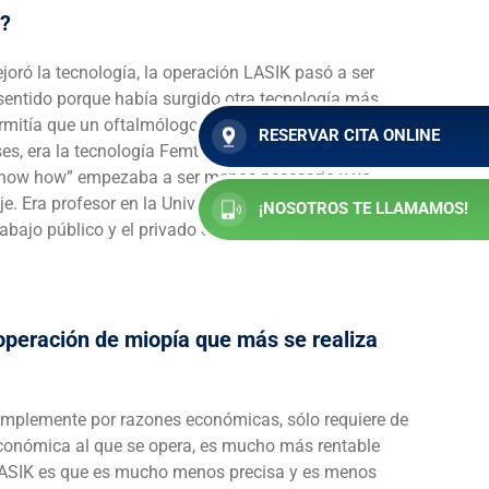
o?
joró la tecnología, la operación LASIK pasó a ser
 sentido porque había surgido otra tecnología más
rmitía que un oftalmólogo realizase la intervención
RESERVAR CITA ONLINE
s, era la tecnología Femtosegundos y la técnica se
know how” empezaba a ser menos necesario y yo
e. Era profesor en la Universidad de Murcia y
¡NOSOTROS TE LLAMAMOS!
rabajo público y el privado en la Clínica Novovision de
 operación de miopía que más se realiza
 simplemente por razones económicas, sólo requiere de
económica al que se opera, es mucho más rentable
a LASIK es que es mucho menos precisa y es menos