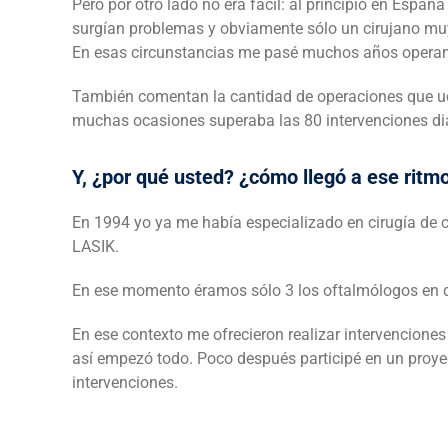
Pero por otro lado no era fácil: al principio en Espa
surgían problemas y obviamente sólo un cirujano muy
En esas circunstancias me pasé muchos años operand
También comentan la cantidad de operaciones que ud h
muchas ocasiones superaba las 80 intervenciones dia
Y, ¿por qué usted? ¿cómo llegó a ese ritm
En 1994 yo ya me había especializado en cirugía de có
LASIK.
En ese momento éramos sólo 3 los oftalmólogos en
En ese contexto me ofrecieron realizar intervencione
así empezó todo. Poco después participé en un proyect
intervenciones.