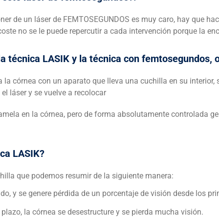
oner de un láser de FEMTOSEGUNDOS es muy caro, hay que hacer 
 coste no se le puede repercutir a cada intervención porque la e
re la técnica LASIK y la técnica con femtosegundos
da la córnea con un aparato que lleva una cuchilla en su interio
l láser y se vuelve a recolocar
amela en la córnea, pero de forma absolutamente controlada ge
ica LASIK?
hilla que podemos resumir de la siguiente manera:
o, y se genere pérdida de un porcentaje de visión desde los pri
plazo, la córnea se desestructure y se pierda mucha visión.