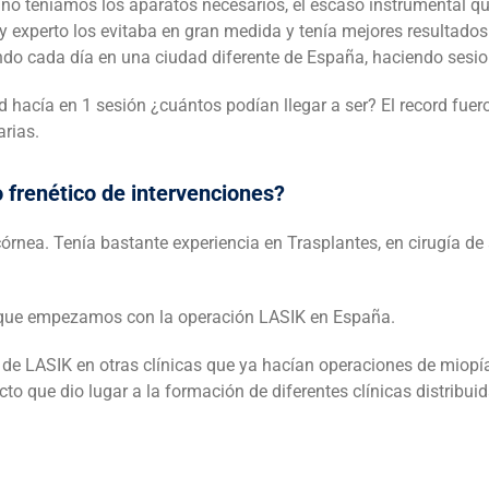
ña no teníamos los aparatos necesarios, el escaso instrumental 
 experto los evitaba en gran medida y tenía mejores resultados
o cada día en una ciudad diferente de España, haciendo sesio
acía en 1 sesión ¿cuántos podían llegar a ser? El record fuero
rias.
o frenético de intervenciones?
rnea. Tenía bastante experiencia en Trasplantes, en cirugía de 
 que empezamos con la operación LASIK en España.
s de LASIK en otras clínicas que ya hacían operaciones de miopí
o que dio lugar a la formación de diferentes clínicas distribui