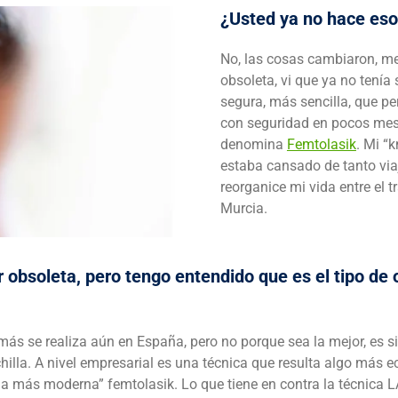
¿Usted ya no hace es
No, las cosas cambiaron, me
obsoleta, vi que ya no tenía
segura, más sencilla, que pe
con seguridad en pocos mese
denomina
Femtolasik
. Mi “
estaba cansado de tanto viaj
reorganice mi vida entre el t
Murcia.
r obsoleta, pero tengo entendido que es el tipo de
e más se realiza aún en España, pero no porque sea la mejor, es
illa. A nivel empresarial es una técnica que resulta algo más 
 la más moderna” femtolasik. Lo que tiene en contra la técnic