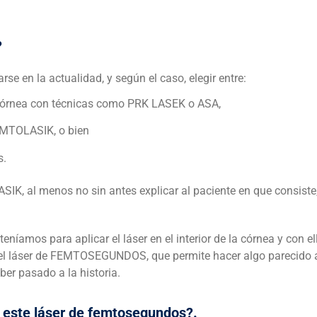
?
se en la actualidad, y según el caso, elegir entre:
a córnea con técnicas como PRK LASEK o ASA,
FEMTOLASIK, o bien
s.
LASIK, al menos no sin antes explicar al paciente en que consis
eníamos para aplicar el láser en el interior de la córnea y con 
 del láser de FEMTOSEGUNDOS, que permite hacer algo parecid
r pasado a la historia.
e este láser de femtosegundos?.