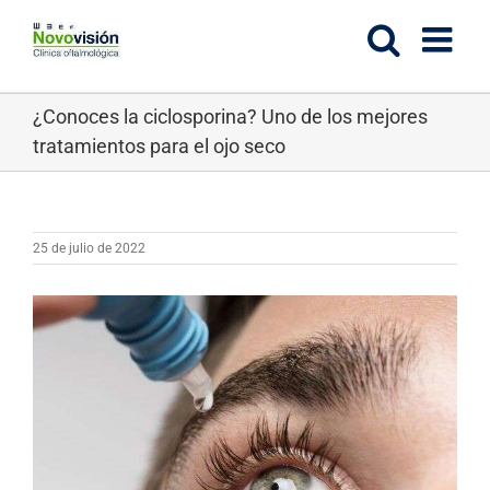
Saltar
al
contenido
¿Conoces la ciclosporina? Uno de los mejores
tratamientos para el ojo seco
25 de julio de 2022
Ver
imagen
más
grande