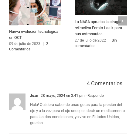
La NASA aprueba la cirugía
refractiva Femto-Lasik para
Nueva evolución tecnológica
sus astronautas
en OCT
27 de julio de 2022
|
Sin
09 de julio de 2023
|
2
comentarios
Comentarios
						
Juan
28 mayo, 2024 en 3:41 pm
- Responder
Hola! Quisiera saber de unas gotas para la presión del
ojo y a la vez para el ojo seco, es decir un medicamento
para las dos condiciones, yo vivo en Estados Unidos,
gracias