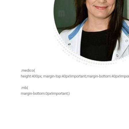
.medico{
height:400px; margin-top:40px!important;margin-bottom:40px!impor
.mb{
margin-bottom:0px!important;}