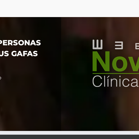
 PERSONAS
US GAFAS
?