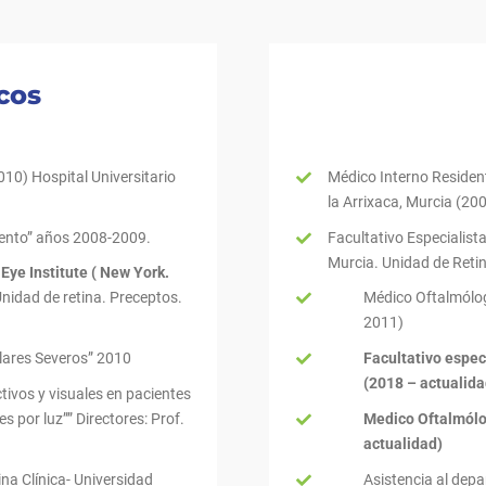
cos
10) Hospital Universitario
Médico Interno Resident
la Arrixaca, Murcia (20
iento” años 2008-2009.
Facultativo Especialist
Murcia. Unidad de Reti
Eye Institute ( New York.
nidad de retina. Preceptos.
Médico Oftalmólogo
2011)
lares Severos” 2010
Facultativo espec
(2018 – actualida
tivos y visuales en pacientes
s por luz”” Directores: Prof.
Medico Oftalmólo
actualidad)
na Clínica- Universidad
Asistencia al dep