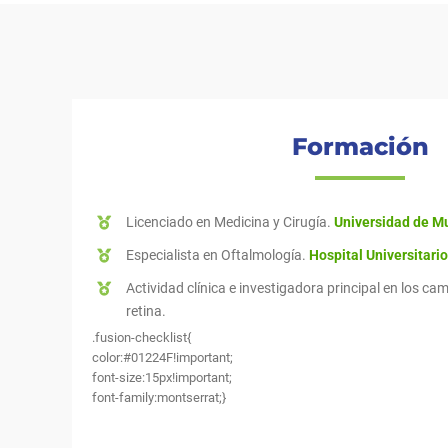
Formación
Licenciado en Medicina y Cirugía.
Universidad de M
Especialista en Oftalmología.
Hospital Universitario
Actividad clínica e investigadora principal en los c
retina.
.fusion-checklist{
color:#01224F!important;
font-size:15px!important;
font-family:montserrat;}