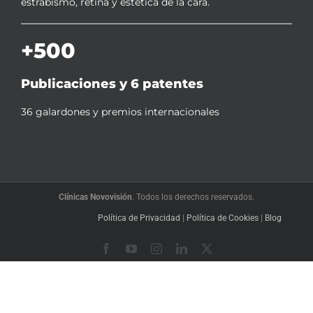
estrabismo, retina y estética de la cara.
+500
Publicaciones y 6 patentes
36 galardones y premios internacionales
Clínicas Novovisión
. Todos los derechos reservados.
Política de Privacidad
|
Política de Cookies
|
Blog
Facebook
YouTube
Instagram
LinkedIn
X